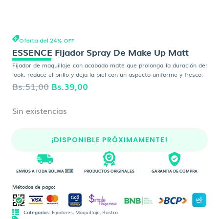
Oferta del 24% OFF
ESSENCE Fijador Spray De Make Up Matt
Fijador de maquillaje con acabado mate que prolonga la duración del
look, reduce el brillo y deja la piel con un aspecto uniforme y fresco.
El
El
Bs.
51,00
Bs.
39,00
precio
precio
Sin existencias
original
actual
era:
es:
¡DISPONIBLE PRÓXIMAMENTE!
Bs.51,00.
Bs.39,00.
ENVÍOS A TODA BOLIVIA 🇧🇴
PRODUCTOS ORIGINALES
GARANTÍA DE COMPRA
Métodos de pago:
Categorías:
Fijadores
,
Maquillaje
,
Rostro