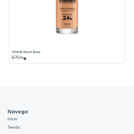
VOGUE Resist Base
VO
VOGUE
VO
Bs.
79,00
Bs
Navega
Inicio
Tienda