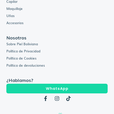
Capilar
Maquillaje
Uñas
Accesorios
Nosotros
Sobre Piel Boliviana
Política de Privacidad
Política de Cookies
Política de devoluciones
¿Hablamos?
WhatsApp
F
I
T
a
n
i
c
s
k
e
t
t