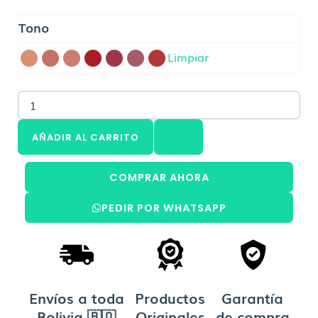
de
CATRICE
precios:
Tono
Labial
desde
Shine
Limpiar
Bs.73,00
Bomb
cantidad
hasta
Bs.92,00
AÑADIR AL CARRITO
COMPRAR AHORA
PEDIR POR WHATSAPP
Envíos a toda
Productos
Garantía
Bolivia 🇧🇴
Originales
de compra