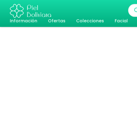
Ir
Bús
al
de
pro
Información
Ofertas
Colecciones
Facial
contenido