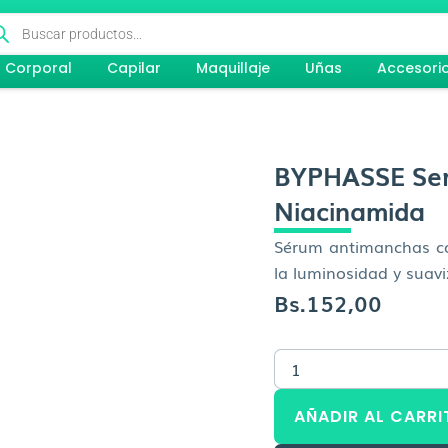
queda
ductos
Corporal
Capilar
Maquillaje
Uñas
Accesori
BYPHASSE Ser
Niacinamida
Sérum antimanchas co
la luminosidad y suaviz
Bs.
152,00
BYPHASSE
Serum
Anti
AÑADIR AL CARRI
manchas
Niacinamida