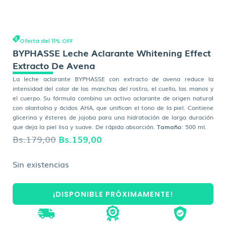
Oferta del 11% OFF
BYPHASSE Leche Aclarante Whitening Effect
Extracto De Avena
La leche aclarante BYPHASSE con extracto de avena reduce la
intensidad del color de las manchas del rostro, el cuello, las manos y
el cuerpo. Su fórmula combina un activo aclarante de origen natural
con alantoína y ácidos AHA, que unifican el tono de la piel. Contiene
glicerina y ésteres de jojoba para una hidratación de larga duración
que deja la piel lisa y suave. De rápida absorción.
Tamaño
: 500 ml.
El
El
Bs.
179,00
Bs.
159,00
precio
precio
Sin existencias
original
actual
era:
es:
¡DISPONIBLE PRÓXIMAMENTE!
Bs.179,00.
Bs.159,00.