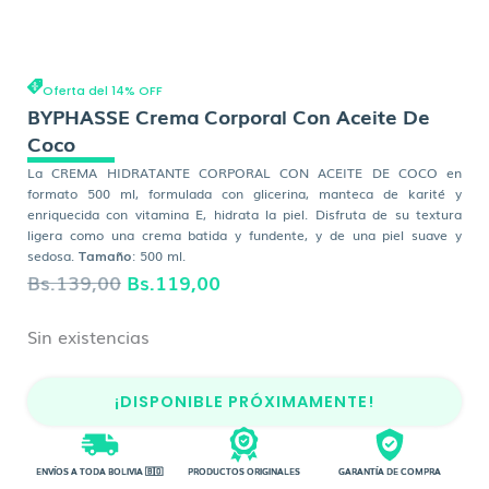
Oferta del 14% OFF
BYPHASSE Crema Corporal Con Aceite De
Coco
La CREMA HIDRATANTE CORPORAL CON ACEITE DE COCO en
formato 500 ml, formulada con glicerina, manteca de karité y
enriquecida con vitamina E, hidrata la piel. Disfruta de su textura
ligera como una crema batida y fundente, y de una piel suave y
sedosa.
Tamaño
: 500 ml.
El
El
Bs.
139,00
Bs.
119,00
precio
precio
Sin existencias
original
actual
era:
es:
¡DISPONIBLE PRÓXIMAMENTE!
Bs.139,00.
Bs.119,00.
ENVÍOS A TODA BOLIVIA 🇧🇴
PRODUCTOS ORIGINALES
GARANTÍA DE COMPRA