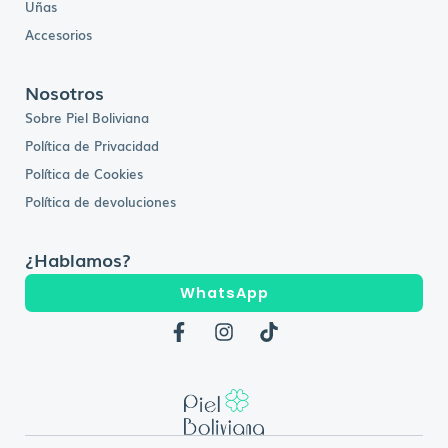
Uñas
Accesorios
Nosotros
Sobre Piel Boliviana
Política de Privacidad
Política de Cookies
Política de devoluciones
¿Hablamos?
WhatsApp
F
I
T
a
n
i
c
s
k
e
t
t
b
a
o
o
g
k
o
r