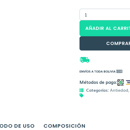
preci
BYPHASSE
origin
Crema
Antiarrugas
era:
AÑADIR AL CARRI
Retinol
cantidad
Bs.14
COMPRA
ENVÍOS A TODA BOLIVIA 🇧🇴
Métodos de pago:
Categorías:
Antiedad
ODO DE USO
COMPOSICIÓN