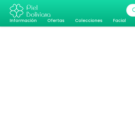
Ir
Bús
al
de
pro
Información
Ofertas
Colecciones
Facial
contenido