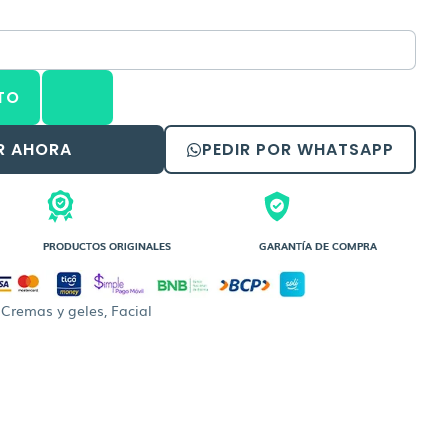
o
precio
al
actual
es:
TO
9,00.
Bs.133,00.
R AHORA
PEDIR POR WHATSAPP
PRODUCTOS ORIGINALES
GARANTÍA DE COMPRA
,
Cremas y geles
,
Facial