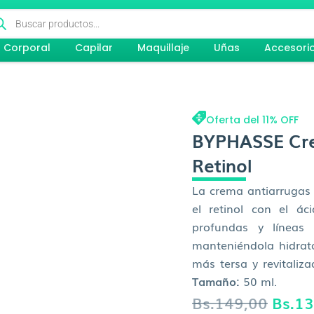
queda
ductos
Corporal
Capilar
Maquillaje
Uñas
Accesori
Oferta del 11% OFF
BYPHASSE Cre
Retinol
La crema antiarrugas
el retinol con el ác
profundas y líneas 
manteniéndola hidrata
más tersa y revitaliz
Tamaño:
50 ml.
El
Bs.
149,00
Bs.
13