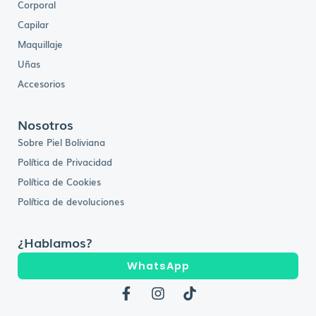
Corporal
Capilar
Maquillaje
Uñas
Accesorios
Nosotros
Sobre Piel Boliviana
Política de Privacidad
Política de Cookies
Política de devoluciones
¿Hablamos?
WhatsApp
F
I
T
a
n
i
c
s
k