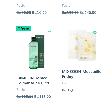
Facial
Facial
Bs.
20,00
Bs.
16,00
Bs.
190,00
Bs.
145,00
El
El
¡Oferta!
precio
precio
original
actual
era:
es:
Bs.125,00.
Bs.113,00.
MIXSOON Mascarilla
Friday
LAMELIN Tónico
Calmante de Cica
Facial
Facial
Bs.
35,00
Bs.
125,00
Bs.
113,00