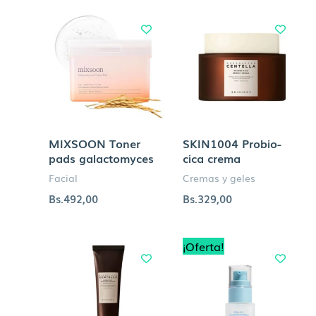
MIXSOON Toner
SKIN1004 Probio-
pads galactomyces
cica crema
Facial
Cremas y geles
Bs.
492,00
Bs.
329,00
El
El
¡Oferta!
precio
precio
original
actual
era:
es:
Bs.334,00.
Bs.284