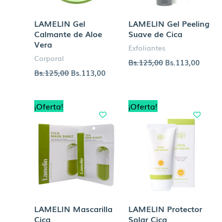
LAMELIN Gel
LAMELIN Gel Peeling
Calmante de Aloe
Suave de Cica
Vera
Exfoliantes
Corporal
Bs.
125,00
Bs.
113,00
Bs.
125,00
Bs.
113,00
El
El
El
El
¡Oferta!
¡Oferta!
precio
precio
precio
precio
original
actual
original
actual
era:
es:
era:
es:
Bs.20,00.
Bs.16,00.
Bs.190,00.
Bs.145
LAMELIN Mascarilla
LAMELIN Protector
Cica
Solar Cica