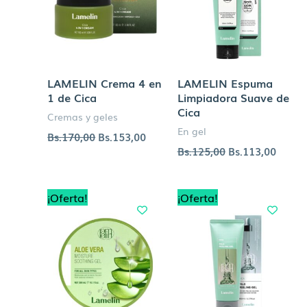
LAMELIN Crema 4 en
LAMELIN Espuma
1 de Cica
Limpiadora Suave de
Cica
Cremas y geles
En gel
Bs.
170,00
Bs.
153,00
Bs.
125,00
Bs.
113,00
El
El
El
El
¡Oferta!
¡Oferta!
precio
precio
precio
precio
original
actual
original
actual
era:
es:
era:
es:
Bs.125,00.
Bs.113,00.
Bs.125,00.
Bs.113