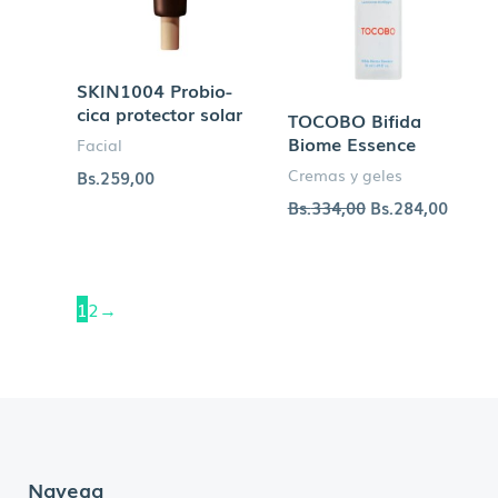
SKIN1004 Probio-
cica protector solar
TOCOBO Bifida
Biome Essence
Facial
Cremas y geles
Bs.
259,00
Bs.
334,00
Bs.
284,00
1
2
→
Navega