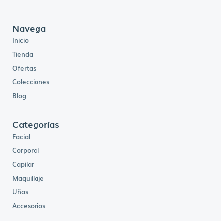
i
o
s
:
d
Navega
e
s
Inicio
d
e
B
Tienda
s
.
Ofertas
2
0
7
Colecciones
,
0
0
Blog
h
a
s
t
Categorías
a
B
s
Facial
.
2
5
Corporal
0
,
Capilar
0
0
Maquillaje
Uñas
Accesorios