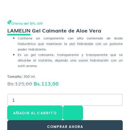
Oferta del 10% OFF
LAMELIN Gel Calmante de Aloe Vera
Contiene un componente con alto contenido de ácido
hialurónico que mantiene la piel hidratada con un potente
poder hidratante.
Es un gel calmante, transparente y transparente que se
absorbe al instante, dejando una suave hidratación con un
sutil aroma.
Tamaño:
300 ml.
El
El
Bs.
125,00
Bs.
113,00
precio
precio
LAMELIN
original
actual
Gel
era:
es:
Calmante
AÑADIR AL CARRITO
de
Bs.125,00.
Bs.113,00.
Aloe
Vera
COMPRAR AHORA