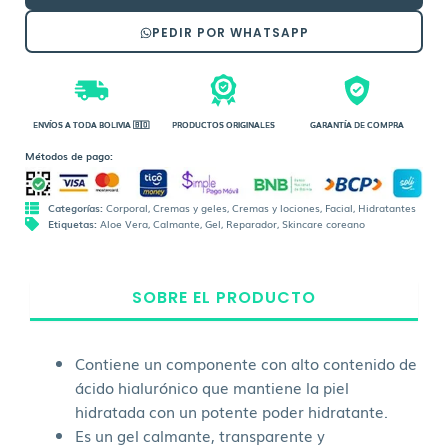
cantidad
PEDIR POR WHATSAPP
ENVÍOS A TODA BOLIVIA 🇧🇴
PRODUCTOS ORIGINALES
GARANTÍA DE COMPRA
Métodos de pago:
Categorías:
Corporal
,
Cremas y geles
,
Cremas y lociones
,
Facial
,
Hidratantes
Etiquetas:
Aloe Vera
,
Calmante
,
Gel
,
Reparador
,
Skincare coreano
SOBRE EL PRODUCTO
Contiene un componente con alto contenido de
ácido hialurónico que mantiene la piel
hidratada con un potente poder hidratante.
Es un gel calmante, transparente y