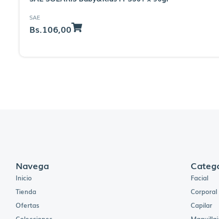
SAE
Bs.
106,00
Navega
Catego
Inicio
Facial
Tienda
Corporal
Ofertas
Capilar
Colecciones
Maquillaj