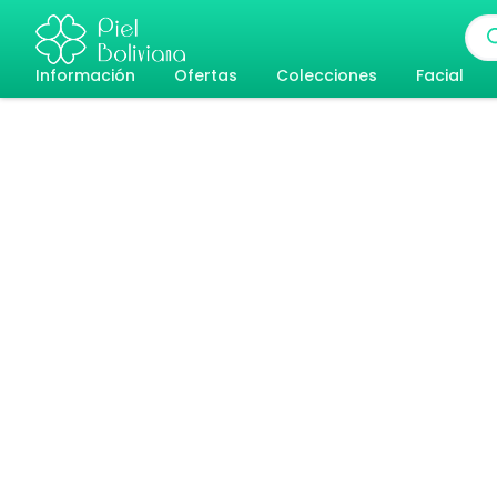
Ir
Bús
al
de
pro
Información
Ofertas
Colecciones
Facial
contenido