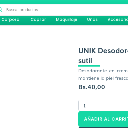
queda
ductos
Corporal
Capilar
Maquillaje
Uñas
Accesori
UNIK Desodor
sutil
Desodorante en crema
mantiene la piel fresca 
Bs.
40,00
UNIK
Desodorante
en
AÑADIR AL CARRI
crema
coco