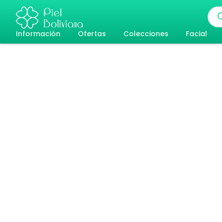
Ir
Bús
al
de
pro
Información
Ofertas
Colecciones
Facial
contenido