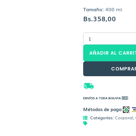
Tamaño:
400 ml.
Bs.
358,00
ISDIN
Nutratopic
pro-
AÑADIR AL CARRI
amp
loción
emoliente
COMPRA
cantidad
ENVÍOS A TODA BOLIVIA 🇧🇴
Métodos de pago:
Categorías:
Corporal
,