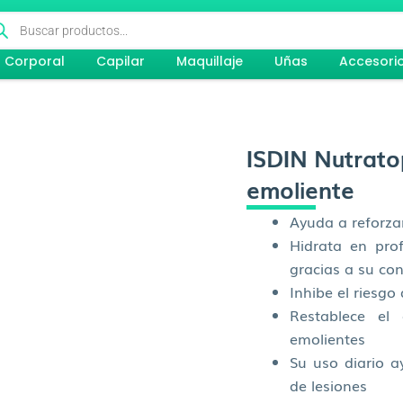
queda
ductos
Corporal
Capilar
Maquillaje
Uñas
Accesori
ISDIN Nutrato
emoliente
Ayuda a reforzar
Hidrata en prof
gracias a su co
Inhibe el riesgo
Restablece el 
emolientes
Su uso diario a
de lesiones