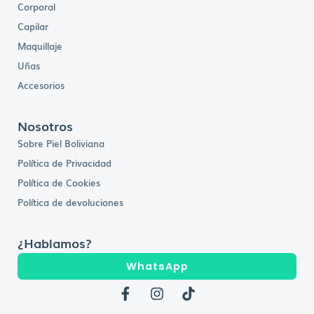
Corporal
Capilar
Maquillaje
Uñas
Accesorios
Nosotros
Sobre Piel Boliviana
Política de Privacidad
Política de Cookies
Política de devoluciones
¿Hablamos?
WhatsApp
F
I
T
a
n
i