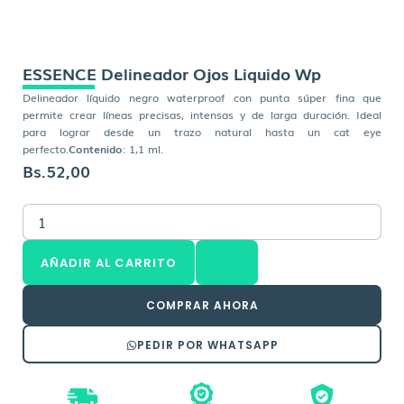
ESSENCE Delineador Ojos Liquido Wp
Delineador líquido negro waterproof con punta súper fina que
permite crear líneas precisas, intensas y de larga duración. Ideal
para lograr desde un trazo natural hasta un cat eye
perfecto.
Contenido
: 1,1 ml.
Bs.
52,00
ESSENCE
Delineador
Ojos
AÑADIR AL CARRITO
Liquido
Wp
cantidad
COMPRAR AHORA
PEDIR POR WHATSAPP