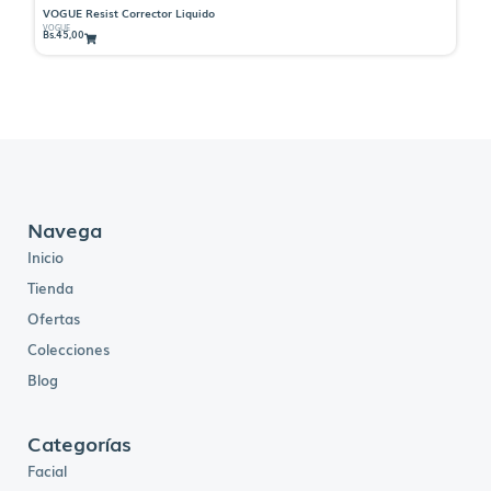
VOGUE Resist Corrector Liquido
V
VOGUE
VO
Bs.
45,00
Bs
Navega
Inicio
Tienda
Ofertas
Colecciones
Blog
Categorías
Facial