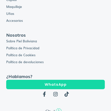
Maquillaje
Uñas
Accesorios
Nosotros
Sobre Piel Boliviana
Política de Privacidad
Política de Cookies
Política de devoluciones
¿Hablamos?
WhatsApp
F
I
T
a
n
i
c
s
k
e
t
t