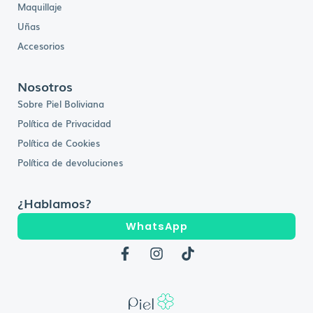
Maquillaje
Uñas
Accesorios
Nosotros
Sobre Piel Boliviana
Política de Privacidad
Política de Cookies
Política de devoluciones
¿Hablamos?
WhatsApp
F
I
T
a
n
i
c
s
k
e
t
t
b
a
o