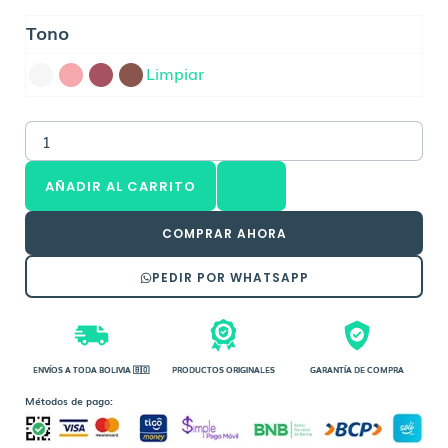
CATRICE
Tono
Brillo
De
Limpiar
Labios
Gloss
Obsessed
Lip
Glaze
cantidad
AÑADIR AL CARRITO
COMPRAR AHORA
PEDIR POR WHATSAPP
ENVÍOS A TODA BOLIVIA 🇧🇴
PRODUCTOS ORIGINALES
GARANTÍA DE COMPRA
Métodos de pago: