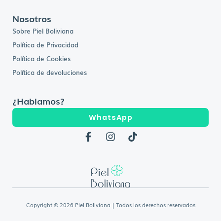
Nosotros
Sobre Piel Boliviana
Política de Privacidad
Política de Cookies
Política de devoluciones
¿Hablamos?
WhatsApp
F
I
T
a
n
i
c
s
k
e
t
t
b
a
o
o
g
k
o
r
k
a
Copyright © 2026 Piel Boliviana | Todos los derechos reservados
-
m
f