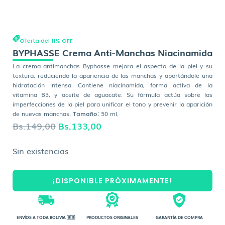
Oferta del 11% OFF
BYPHASSE Crema Anti-Manchas Niacinamida
La crema antimanchas Byphasse mejora el aspecto de la piel y su
textura, reduciendo la apariencia de las manchas y aportándole una
hidratación intensa. Contiene niacinamida, forma activa de la
vitamina B3, y aceite de aguacate. Su fórmula actúa sobre las
imperfecciones de la piel para unificar el tono y prevenir la aparición
de nuevas manchas.
Tamaño:
50 ml.
El
El
Bs.
149,00
Bs.
133,00
precio
precio
Sin existencias
original
actual
era:
es:
¡DISPONIBLE PRÓXIMAMENTE!
Bs.149,00.
Bs.133,00.
ENVÍOS A TODA BOLIVIA 🇧🇴
PRODUCTOS ORIGINALES
GARANTÍA DE COMPRA