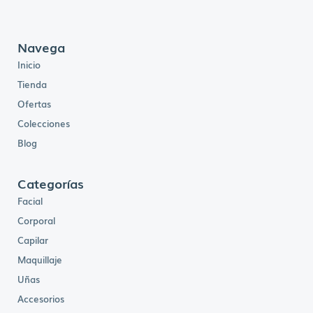
i
t
g
u
i
a
n
l
a
e
l
s
Navega
e
:
r
B
Inicio
a
s
:
.
B
2
Tienda
s
8
.
8
Ofertas
3
,
3
0
9
0
Colecciones
,
.
0
0
Blog
.
Categorías
Facial
Corporal
Capilar
Maquillaje
Uñas
Accesorios