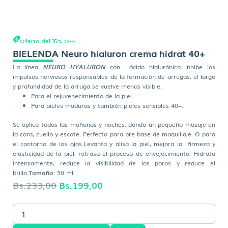
Oferta del 15% OFF
BIELENDA Neuro hialuron crema hidrat 40+
La línea
NEURO HYALURON
con ácido hialurónico inhibe los
impulsos nerviosos responsables de la formación de arrugas, el largo
y profundidad de la arruga se vuelve menos visible.
Para el rejuvenecimiento de la piel.
Para pieles maduras y también pieles sensibles 40+.
Se aplica todas las mañanas y noches, dando un pequeño masaje en
la cara, cuello y escote. Perfecto para pre base de maquillaje. O para
el contorno de los ojos.Levanta y alisa la piel, mejora la firmeza y
elasticidad de la piel, retrasa el proceso de envejecimiento. Hidrata
intensamente, reduce la visibilidad de los poros y reduce el
brillo.
Tamaño
: 50 ml.
El
El
Bs.
233,00
Bs.
199,00
precio
precio
BIELENDA
original
actual
Neuro