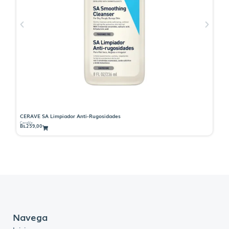
CERAVE SA Limpiador Anti-Rugosidades
CE
CeraVe
Ce
Bs.
259,00
Bs
Navega