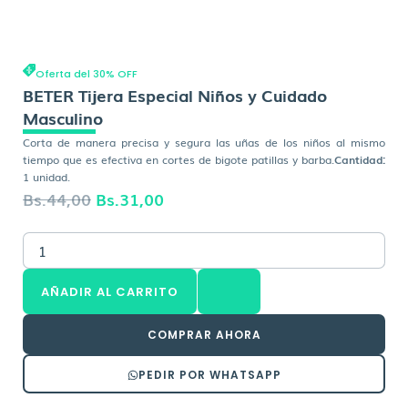
Oferta del 30% OFF
BETER Tijera Especial Niños y Cuidado
Masculino
Corta de manera precisa y segura las uñas de los niños al mismo
tiempo que es efectiva en cortes de bigote patillas y barba.
Cantidad:
1 unidad.
El
El
Bs.
44,00
Bs.
31,00
precio
precio
BETER
original
actual
Tijera
era:
es:
Especial
AÑADIR AL CARRITO
Niños
Bs.44,00.
Bs.31,00.
y
Cuidado
COMPRAR AHORA
Masculino
cantidad
PEDIR POR WHATSAPP