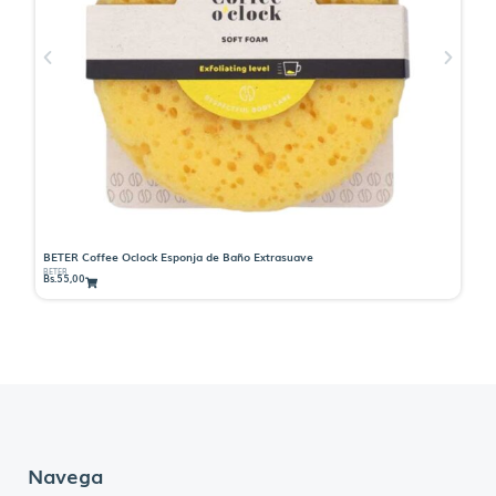
BETER Coffee Oclock Esponja de Baño Extrasuave
BE
BETER
BE
Bs.
55,00
Bs
Navega