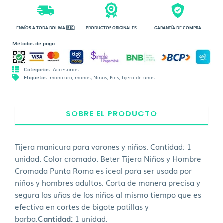
ENVÍOS A TODA BOLIVIA 🇧🇴
PRODUCTOS ORIGINALES
GARANTÍA DE COMPRA
Métodos de pago:
Categorías:
Accesorios
Etiquetas:
manicura
,
manos
,
Niños
,
Pies
,
tijera de uñas
SOBRE EL PRODUCTO
Tijera manicura para varones y niños. Cantidad: 1
unidad. Color cromado. Beter Tijera Niños y Hombre
Cromada Punta Roma es ideal para ser usada por
niños y hombres adultos. Corta de manera precisa y
segura las uñas de los niños al mismo tiempo que es
efectiva en cortes de bigote patillas y
barba.
Cantidad:
1 unidad.