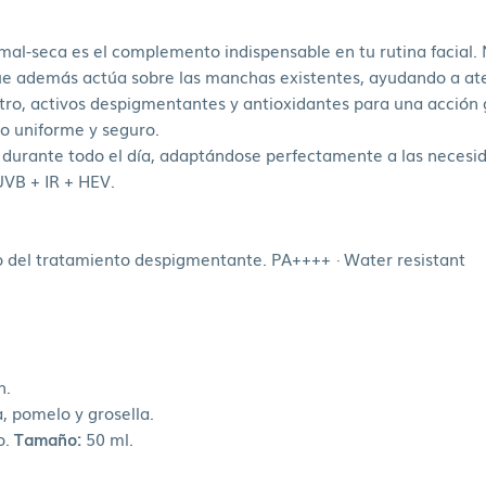
al-seca es el complemento indispensable en tu rutina facial. 
 que además actúa sobre las manchas existentes, ayudando a at
tro, activos despigmentantes y antioxidantes para una acción g
do uniforme y seguro.
t durante todo el día, adaptándose perfectamente a las necesid
UVB + IR + HEV.
o del tratamiento despigmentante. PA++++ · Water resistant
n.
, pomelo y grosella.
o.
Tamaño:
50 ml.