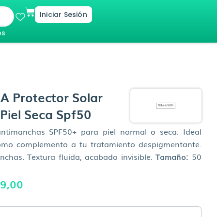
Cart
Iniciar Sesión
os
 Protector Solar
Piel Seca Spf50
 antimanchas SPF50+ para piel normal o seca. Ideal
como complemento a tu tratamiento despigmentante.
nchas. Textura fluida, acabado invisible.
Tamaño:
50
El
9,00
o
precio