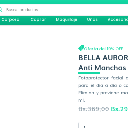
queda
ductos
Corporal
Capilar
Maquillaje
Uñas
Accesori
Oferta del 19% OFF
BELLA AURORA
Anti Manchas 
Fotoprotector facial
para el día a día o 
Elimina y previene ma
ml.
El
Bs.
369,00
Bs.
29
preci
BELLA