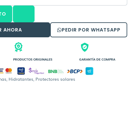
al
actual
es:
TO
9,00.
Bs.299,00.
R AHORA
PEDIR POR WHATSAPP
PRODUCTOS ORIGINALES
GARANTÍA DE COMPRA
has
,
Hidratantes
,
Protectores solares