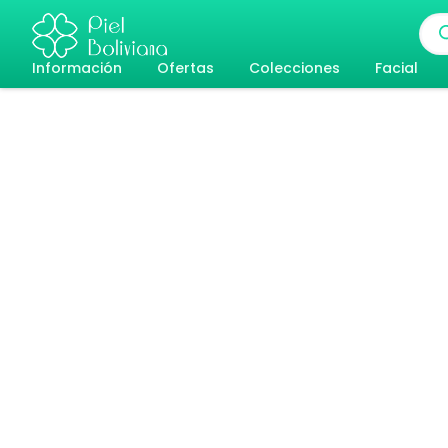
Ir
Bús
al
de
pro
Información
Ofertas
Colecciones
Facial
contenido