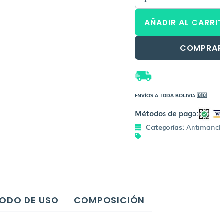
origin
AURORA
Protector
era:
AÑADIR AL CARRI
Solar
Anti
Bs.36
Manchas
COMPRA
Piel
Seca
Spf50
cantidad
ENVÍOS A TODA BOLIVIA 🇧🇴
Métodos de pago:
Categorías:
Antimanc
ODO DE USO
COMPOSICIÓN