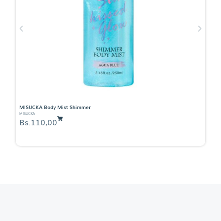
MISUCKA Body Mist Shimmer
A
MISUCKA
AR
Bs.
110,00
B