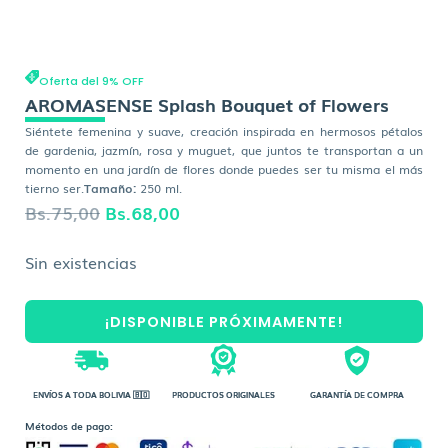
Oferta del 9% OFF
AROMASENSE Splash Bouquet of Flowers
Siéntete femenina y suave, creación inspirada en hermosos pétalos
de gardenia, jazmín, rosa y muguet, que juntos te transportan a un
momento en una jardín de flores donde puedes ser tu misma el más
tierno ser.
Tamaño:
250 ml.
El
El
Bs.
75,00
Bs.
68,00
precio
precio
Sin existencias
original
actual
era:
es:
¡DISPONIBLE PRÓXIMAMENTE!
Bs.75,00.
Bs.68,00.
ENVÍOS A TODA BOLIVIA 🇧🇴
PRODUCTOS ORIGINALES
GARANTÍA DE COMPRA
Métodos de pago: