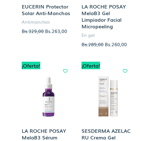
EUCERIN Protector
LA ROCHE POSAY
Solar Anti-Manchas
MelaB3 Gel
Limpiador Facial
Antimanchas
Micropeeling
Bs.
329,00
Bs.
263,00
En gel
Bs.
289,00
Bs.
260,00
El
El
El
El
¡Oferta!
¡Oferta!
precio
precio
precio
precio
original
actual
original
actual
era:
es:
era:
es:
Bs.559,00.
Bs.447,00.
Bs.339,00.
Bs.272
LA ROCHE POSAY
SESDERMA AZELAC
MelaB3 Sérum
RU Crema Gel