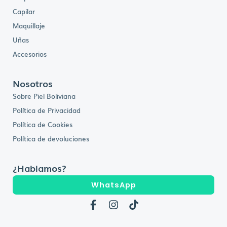
Capilar
Maquillaje
Uñas
Accesorios
Nosotros
Sobre Piel Boliviana
Política de Privacidad
Política de Cookies
Política de devoluciones
¿Hablamos?
WhatsApp
F
I
T
a
n
i
c
s
k