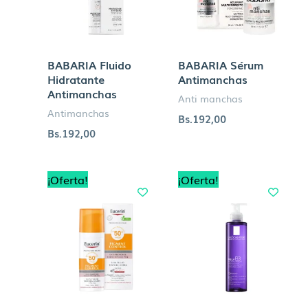
BABARIA Fluido
BABARIA Sérum
Hidratante
Antimanchas
Antimanchas
Anti manchas
Antimanchas
Bs.
192,00
Bs.
192,00
El
El
El
El
¡Oferta!
¡Oferta!
precio
precio
precio
precio
original
actual
original
actual
era:
es:
era:
es:
Bs.329,00.
Bs.263,00.
Bs.289,00.
Bs.260