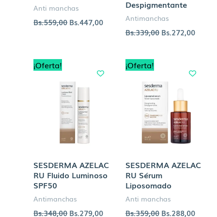
Despigmentante
Anti manchas
Antimanchas
Bs.
559,00
Bs.
447,00
Bs.
339,00
Bs.
272,00
El
El
El
El
¡Oferta!
¡Oferta!
precio
precio
precio
precio
original
actual
original
actual
era:
es:
era:
es:
Bs.348,00.
Bs.279,00.
Bs.359,00.
Bs.288
SESDERMA AZELAC
SESDERMA AZELAC
RU Fluido Luminoso
RU Sérum
SPF50
Liposomado
Antimanchas
Anti manchas
Bs.
348,00
Bs.
279,00
Bs.
359,00
Bs.
288,00