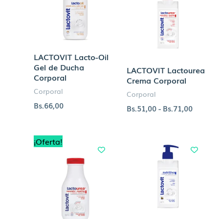
Bs.51,0
hasta
Bs.71,0
LACTOVIT Lacto-Oil
Gel de Ducha
LACTOVIT Lactourea
Corporal
Crema Corporal
Corporal
Corporal
Bs.
66,00
Bs.
51,00
-
Bs.
71,00
Rango
Rango
¡Oferta!
de
de
precios:
precios
desde
desde
Bs.36,00
Bs.61,0
hasta
hasta
Bs.55,00
Bs.85,0