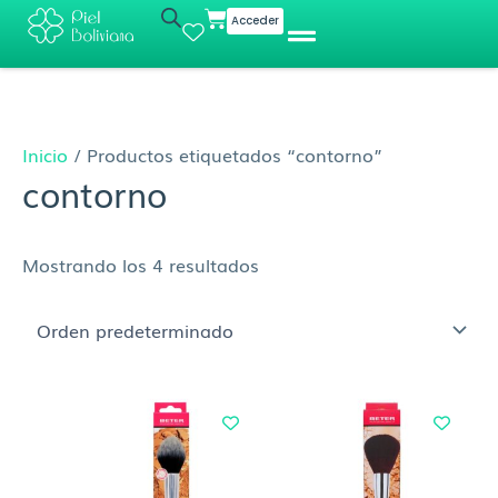
Ir
Cart
Acceder
al
contenido
Inicio
/ Productos etiquetados “contorno”
contorno
Mostrando los 4 resultados