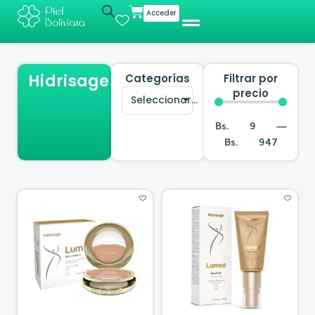
Ir
Cart
Acceder
al
contenido
Hidrisage
Categorías
Filtrar por
precio
Seleccionar...
Bs.
9
—
Bs.
947