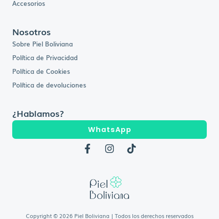
Accesorios
Nosotros
Sobre Piel Boliviana
Política de Privacidad
Política de Cookies
Política de devoluciones
¿Hablamos?
WhatsApp
F
I
T
a
n
i
c
s
k
e
t
t
b
a
o
o
g
k
o
r
k
a
Copyright © 2026 Piel Boliviana | Todos los derechos reservados