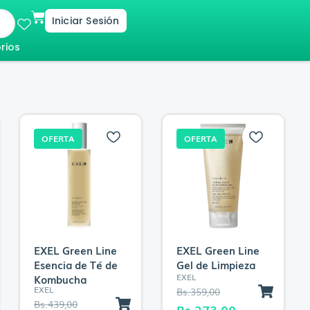
Cart
Iniciar Sesión
rios
OFERTA
OFERTA
EXEL Green Line
EXEL Green Line
Esencia de Té de
Gel de Limpieza
EXEL
Kombucha
EXEL
E
E
Bs.
359,00
E
E
Bs.
439,00
l
l
Bs.
273,00