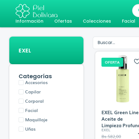
Ir
Bú
al
de
pr
Información
Ofertas
Colecciones
Facial
contenido
EXEL
OFERTA
Categorías
Accesorios
Capilar
Corporal
Facial
EXEL Green Line
Aceite de
Maquillaje
Limpieza Profun
Uñas
EXEL
E
E
Bs.
582,00