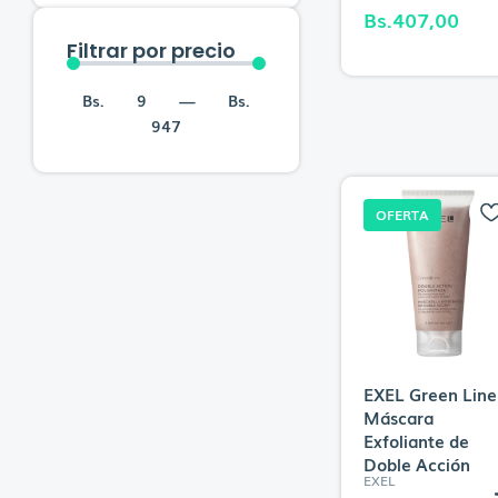
l
l
Bs.
407,00
p
p
Filtrar por precio
r
r
e
e
Bs.
9
—
Bs.
c
c
947
i
i
o
o
o
a
OFERTA
r
c
i
t
g
u
i
a
n
l
a
e
l
s
EXEL Green Line
e
:
Máscara
r
B
Exfoliante de
a
s
Doble Acción
:
.
EXEL