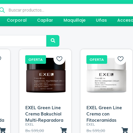
squeda
oductos
Corporal
Capilar
Maquillaje
Uñas
Acceso
OFERTA
OFERTA
EXEL Green Line
EXEL Green Line
Crema Bakuchiol
Crema con
da
Multi-Reparadora
Fitoceramidas
EXEL
EXEL
E
E
E
E
Bs.
599,00
Bs.
599,00