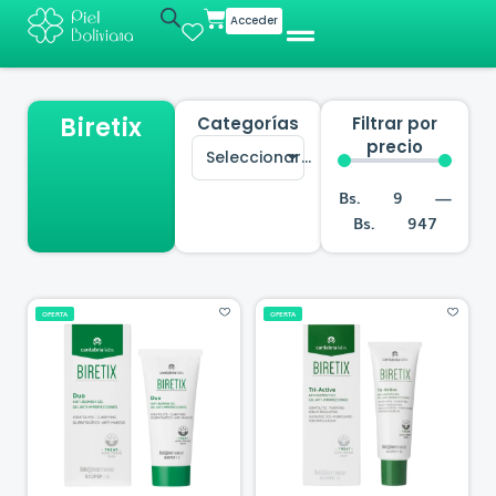
Ir
Cart
Acceder
al
contenido
Biretix
Categorías
Filtrar por
precio
Seleccionar...
Bs.
9
—
Bs.
947
OFERTA
OFERTA