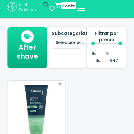
Cart
Acceder
Subcategorías
Filtrar por
precio
Seleccionar...
After
Bs.
9
—
shave
Bs.
947